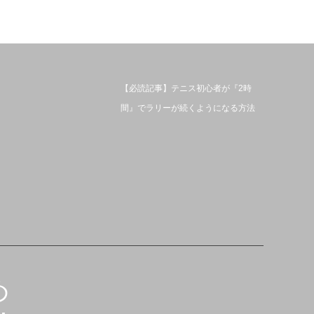
【必読記事】テニス初心者が『2時
間』でラリーが続くようになる方法
め