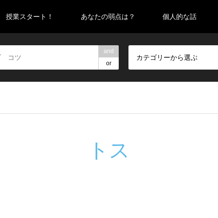
授業スタート！
あなたの弱点は？
個人的な話
and
カテゴリーから選ぶ
or
トス