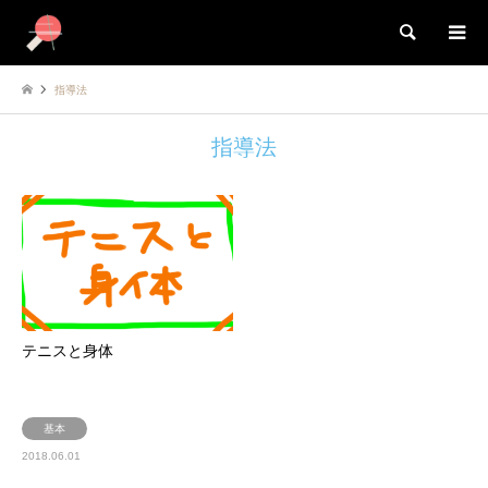
検索
指導法
指導法
テニスと身体
基本
2018.06.01