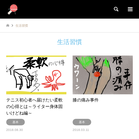
検索
生活習慣
生活習慣
テニス初心者へ届けたい柔軟
膝の痛み事件
の心得とは～ライター身体固
いけどね編～
基本
基本
2018.08.30
2018.03.11