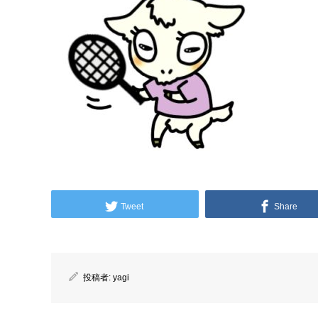
Tweet
Share
投稿者:
yagi