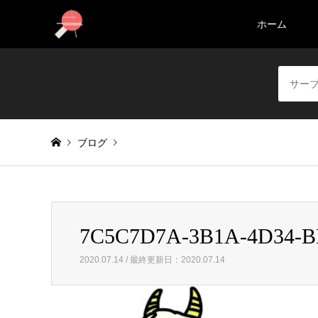
ホーム
ブログ
Warning
: foreach() argument must be of type array|object, 
7C5C7D7A-3B1A-4D34-
7C5C7D7A-3B1A-4D34-BBDA-ECFBF117EBCB
2020.07.14 / 最終更新日：2020.07.14