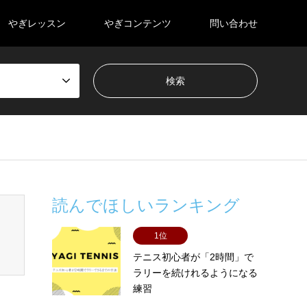
やぎレッスン
やぎコンテンツ
問い合わせ
-content/themes/gensen_tcd050/breadcrumb.php
on line
94
読んでほしいランキング
1位
テニス初心者が「2時間」で
ラリーを続けれるようになる
練習