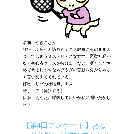
名前：やぎこさん
詳細：ふらっと訪れたテニス教室にそのまま入
会してしまうミステリアスな女性。運動神経が
なく初心者クラスを抜け出せない。凛とした性
格で暴走しがちなやぎやぎの言動を分かりやす
く言い変えてくれている。
好物：サバの味噌煮、ナス
苦手：虫（発狂する）
口癖：あなた。呼吸していいか私に聞いたかし
ら？
【第4回アンケート】あな