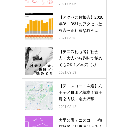
者数…
2021.06.06
【アクセス数報告】2020
年3/1~3/31のアクセス数
報告～正社員なれそ…
2021.04.26
【テニス初心者】社会
人・大人から趣味で始め
てもOK？／本気（ガ
チ…
2021.03.18
【テニスコート４選】八
王子／町田／橋本！京王
堀之内駅・南大沢駅…
2021.03.12
大平公園テニスコート徹
底解説／駐車場はある？