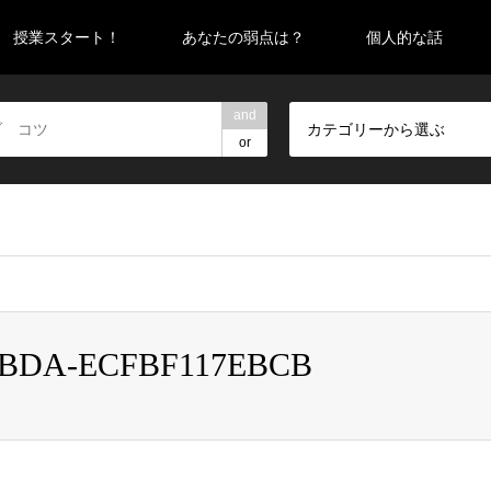
授業スタート！
あなたの弱点は？
個人的な話
and
カテゴリーから選ぶ
or
false given in
/home/pegasasudon/yagitennis.com/public_html/wp
BBDA-ECFBF117EBCB