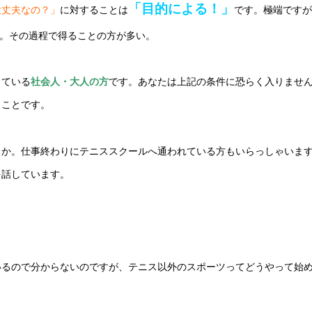
「目的による！」
大丈夫なの？」
に対することは
です。極端ですが
。その過程で得ることの方が多い。
っている
社会人・大人の方
です。あなたは上記の条件に恐らく入りませ
うことです。
うか。仕事終わりにテニススクールへ通われている方もいらっしゃいま
を話しています。
いるので分からないのですが、テニス以外のスポーツってどうやって始