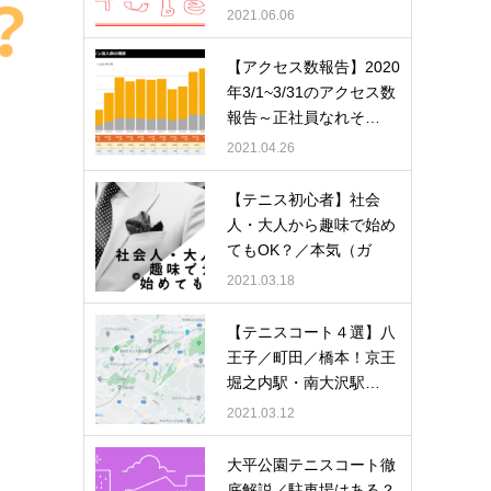
者数…
2021.06.06
【アクセス数報告】2020
年3/1~3/31のアクセス数
報告～正社員なれそ…
2021.04.26
【テニス初心者】社会
。
人・大人から趣味で始め
てもOK？／本気（ガ
チ…
2021.03.18
【テニスコート４選】八
王子／町田／橋本！京王
堀之内駅・南大沢駅…
2021.03.12
大平公園テニスコート徹
底解説／駐車場はある？