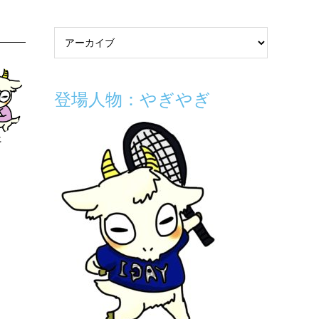
登場人物：やぎやぎ
こ