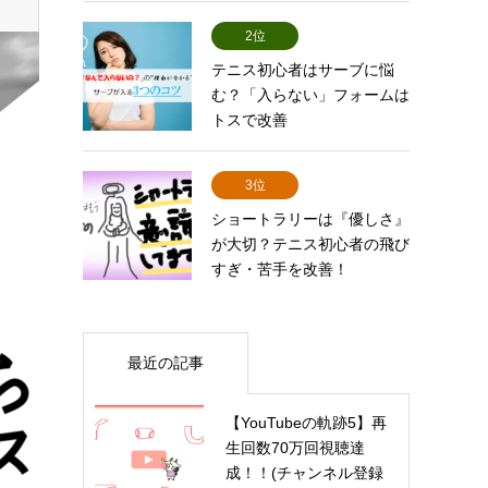
2位
テニス初心者はサーブに悩
む？「入らない」フォームは
トスで改善
3位
ショートラリーは『優しさ』
が大切？テニス初心者の飛び
すぎ・苦手を改善！
最近の記事
【YouTubeの軌跡5】再
生回数70万回視聴達
成！！(チャンネル登録