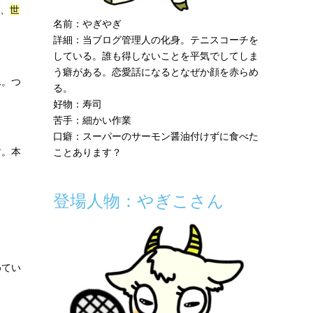
、
世
名前：やぎやぎ
詳細：当ブログ管理人の化身。テニスコーチを
している。誰も得しないことを平気でしてしま
う癖がある。恋愛話になるとなぜか顔を赤らめ
ん。つ
る。
好物：寿司
苦手：細かい作業
口癖：スーパーのサーモン醤油付けずに食べた
す。本
ことあります？
登場人物：やぎこさん
めてい