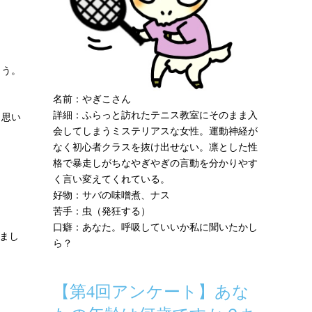
ょう。
名前：やぎこさん
詳細：ふらっと訪れたテニス教室にそのまま入
と思い
会してしまうミステリアスな女性。運動神経が
なく初心者クラスを抜け出せない。凛とした性
格で暴走しがちなやぎやぎの言動を分かりやす
く言い変えてくれている。
好物：サバの味噌煮、ナス
苦手：虫（発狂する）
口癖：あなた。呼吸していいか私に聞いたかし
まし
ら？
【第4回アンケート】あな