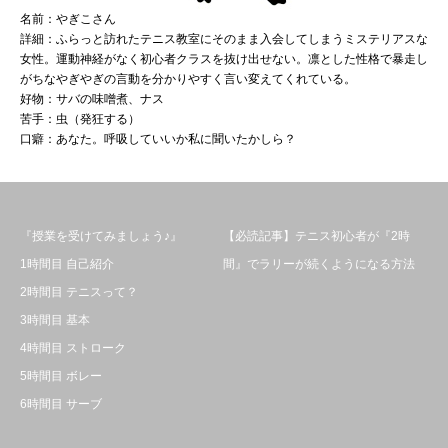
名前：やぎこさん
詳細：ふらっと訪れたテニス教室にそのまま入会してしまうミステリアスな
女性。運動神経がなく初心者クラスを抜け出せない。凛とした性格で暴走し
がちなやぎやぎの言動を分かりやすく言い変えてくれている。
好物：サバの味噌煮、ナス
苦手：虫（発狂する）
口癖：あなた。呼吸していいか私に聞いたかしら？
『授業を受けてみましょう♪』
【必読記事】テニス初心者が『2時
1時間目 自己紹介
間』でラリーが続くようになる方法
2時間目 テニスって？
3時間目 基本
4時間目 ストローク
5時間目 ボレー
6時間目 サーブ