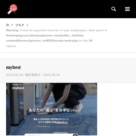
検索
ブログ
Warning
: foreach() argument must be of type array|object, false given in
/home/pegasasudon/yagitennis.com/public_html/wp-
content/themes/gensen_tcd050/breadcrumb.php
on line
94
mybest
mybest
2019.09.19 / 最終更新日：2019.09.19