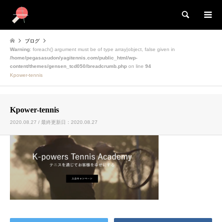
検索
ブログ
Warning
: foreach() argument must be of type array|object, false given in
/home/pegasasudon/yagitennis.com/public_html/wp-
content/themes/gensen_tcd050/breadcrumb.php
on line
94
Kpower-tennis
Kpower-tennis
2020.08.27 / 最終更新日：2020.08.27