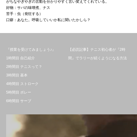
がちなやぎやぎの言動を分かりやすく言い変えてくれている。
好物：サバの味噌煮、ナス
苦手：虫（発狂する）
口癖：あなた。呼吸していいか私に聞いたかしら？
『授業を受けてみましょう♪』
【必読記事】テニス初心者が『2時
1時間目 自己紹介
間』でラリーが続くようになる方法
2時間目 テニスって？
3時間目 基本
4時間目 ストローク
5時間目 ボレー
6時間目 サーブ