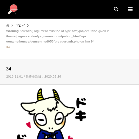
検索
ブログ
Warning
: foreach() argument must be of type array|object, false given in
/home/pegasasudon/yagitennis.com/public_html/wp-
content/themes/gensen_tcd050/breadcrumb.php
on line
94
34
34
2019.11.01 / 最終更新日：2020.02.26