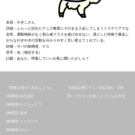
名前：やぎこさん
詳細：ふらっと訪れたテニス教室にそのまま入会してしまうミステリアスな
女性。運動神経がなく初心者クラスを抜け出せない。凛とした性格で暴走し
がちなやぎやぎの言動を分かりやすく言い変えてくれている。
好物：サバの味噌煮、ナス
苦手：虫（発狂する）
口癖：あなた。呼吸していいか私に聞いたかしら？
『授業を受けてみましょう♪』
【必読記事】テニス初心者が『2時
1時間目 自己紹介
間』でラリーが続くようになる方法
2時間目 テニスって？
3時間目 基本
4時間目 ストローク
5時間目 ボレー