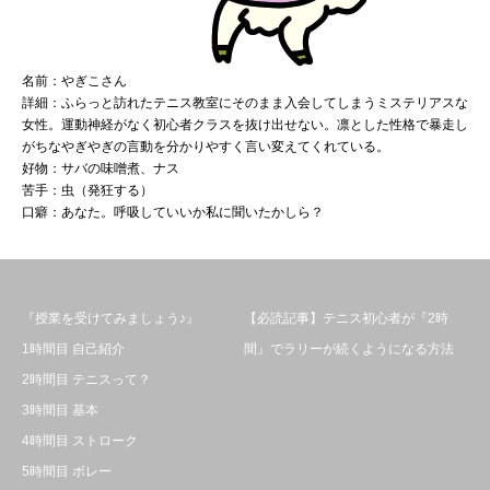
名前：やぎこさん
詳細：ふらっと訪れたテニス教室にそのまま入会してしまうミステリアスな
女性。運動神経がなく初心者クラスを抜け出せない。凛とした性格で暴走し
がちなやぎやぎの言動を分かりやすく言い変えてくれている。
好物：サバの味噌煮、ナス
苦手：虫（発狂する）
口癖：あなた。呼吸していいか私に聞いたかしら？
『授業を受けてみましょう♪』
【必読記事】テニス初心者が『2時
1時間目 自己紹介
間』でラリーが続くようになる方法
2時間目 テニスって？
3時間目 基本
4時間目 ストローク
5時間目 ボレー