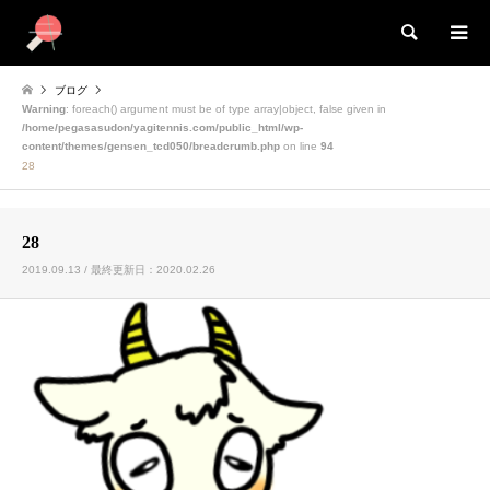
検索
ブログ
Warning
: foreach() argument must be of type array|object, false given in
/home/pegasasudon/yagitennis.com/public_html/wp-
content/themes/gensen_tcd050/breadcrumb.php
on line
94
28
28
2019.09.13 / 最終更新日：2020.02.26