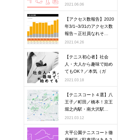
者数…
2021.06.06
【アクセス数報告】2020
年3/1~3/31のアクセス数
報告～正社員なれそ…
2021.04.26
【テニス初心者】社会
人・大人から趣味で始め
てもOK？／本気（ガ
チ…
2021.03.18
【テニスコート４選】八
王子／町田／橋本！京王
堀之内駅・南大沢駅…
2021.03.12
大平公園テニスコート徹
底解説／駐車場はある？