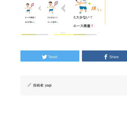
Tweet
Share
投稿者:
yagi