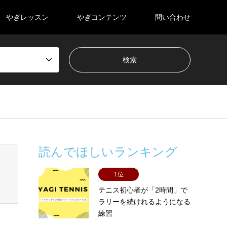
やぎレッスン
やぎコンテンツ
問い合わせ
-content/themes/gensen_tcd050/breadcrumb.php
on line
94
読んでほしいランキング
1位
テニス初心者が「2時間」で
ラリーを続けれるようになる
練習