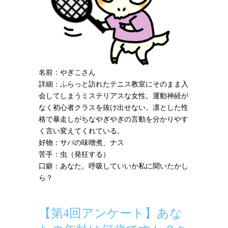
名前：やぎこさん
詳細：ふらっと訪れたテニス教室にそのまま入
会してしまうミステリアスな女性。運動神経が
なく初心者クラスを抜け出せない。凛とした性
格で暴走しがちなやぎやぎの言動を分かりやす
く言い変えてくれている。
好物：サバの味噌煮、ナス
苦手：虫（発狂する）
口癖：あなた。呼吸していいか私に聞いたかし
ら？
【第4回アンケート】あな