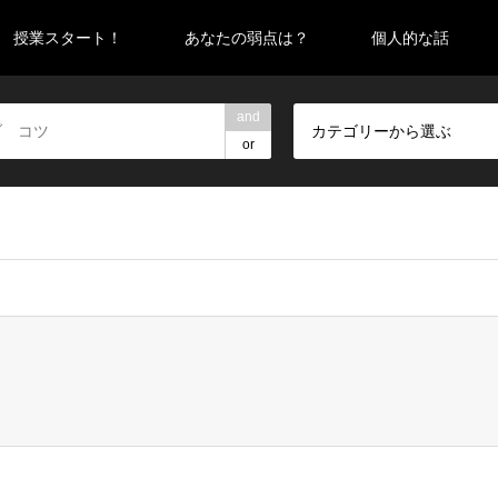
授業スタート！
あなたの弱点は？
個人的な話
and
カテゴリーから選ぶ
or
false given in
/home/pegasasudon/yagitennis.com/public_html/wp