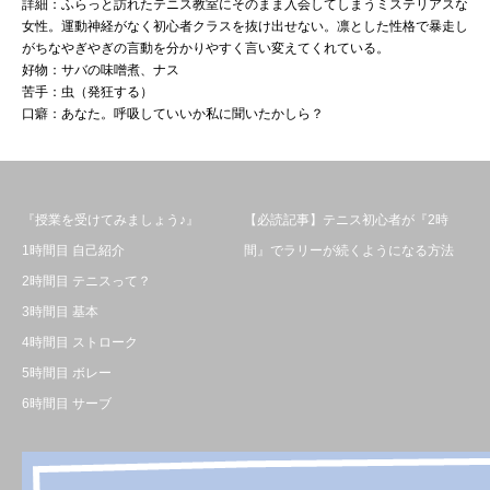
詳細：ふらっと訪れたテニス教室にそのまま入会してしまうミステリアスな
女性。運動神経がなく初心者クラスを抜け出せない。凛とした性格で暴走し
がちなやぎやぎの言動を分かりやすく言い変えてくれている。
好物：サバの味噌煮、ナス
苦手：虫（発狂する）
口癖：あなた。呼吸していいか私に聞いたかしら？
『授業を受けてみましょう♪』
【必読記事】テニス初心者が『2時
1時間目 自己紹介
間』でラリーが続くようになる方法
2時間目 テニスって？
3時間目 基本
4時間目 ストローク
5時間目 ボレー
6時間目 サーブ