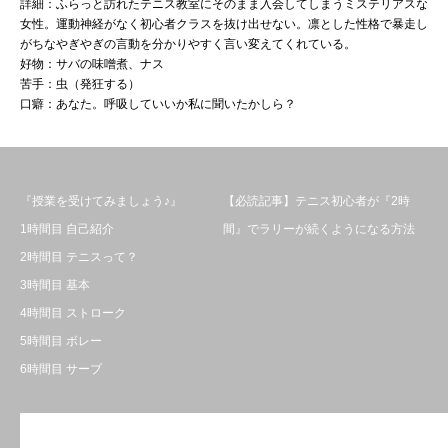
詳細：ふらっと訪れたテニス教室にそのまま入会してしまうミステリアスな
女性。運動神経がなく初心者クラスを抜け出せない。凛とした性格で暴走し
がちなやぎやぎの言動を分かりやすく言い変えてくれている。
好物：サバの味噌煮、ナス
苦手：虫（発狂する）
口癖：あなた。呼吸していいか私に聞いたかしら？
『授業を受けてみましょう♪』
【必読記事】テニス初心者が『2時
1時間目 自己紹介
間』でラリーが続くようになる方法
2時間目 テニスって？
3時間目 基本
4時間目 ストローク
5時間目 ボレー
6時間目 サーブ