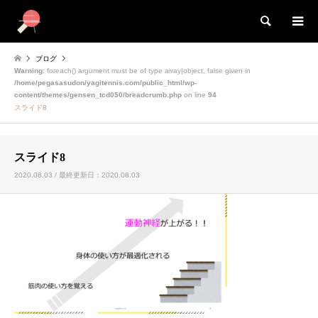
検索
ブログ
Warning
: foreach() argument must be of type array|object, false given in
/home/pegasasudon/yagitennis.com/public_html/wp-
content/themes/gensen_tcd050/breadcrumb.php
on line
94
スライド8
スライド8
2020.08.03 / 最終更新日：2020.08.03