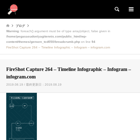
検索
ブログ
Warning
: foreach() argument must be of type array|object, false given in
/home/pegasasudon/yagitennis.com/public_html/wp-
content/themes/gensen_tcd050/breadcrumb.php
on line
94
FireShot Capture 264 – Timeline Infographic – Infogram – infogram.com
FireShot Capture 264 – Timeline Infographic – Infogram –
infogram.com
2019.08.19 / 最終更新日：2019.08.19