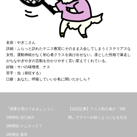
名前：やぎこさん
詳細：ふらっと訪れたテニス教室にそのまま入会してしまうミステリアスな
女性。運動神経がなく初心者クラスを抜け出せない。凛とした性格で暴走し
がちなやぎやぎの言動を分かりやすく言い変えてくれている。
好物：サバの味噌煮、ナス
苦手：虫（発狂する）
口癖：あなた。呼吸していいか私に聞いたかしら？
『授業を受けてみましょう♪』
【必読記事】テニス初心者が『2時
1時間目 自己紹介
間』でラリーが続くようになる方法
2時間目 テニスって？
3時間目 基本