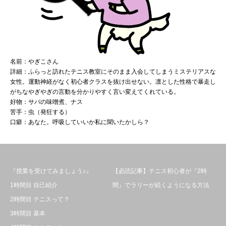
名前：やぎこさん
詳細：ふらっと訪れたテニス教室にそのまま入会してしまうミステリアスな
女性。運動神経がなく初心者クラスを抜け出せない。凛とした性格で暴走し
がちなやぎやぎの言動を分かりやすく言い変えてくれている。
好物：サバの味噌煮、ナス
苦手：虫（発狂する）
口癖：あなた。呼吸していいか私に聞いたかしら？
『授業を受けてみましょう♪』
【必読記事】テニス初心者が『2時
1時間目 自己紹介
間』でラリーが続くようになる方法
2時間目 テニスって？
3時間目 基本