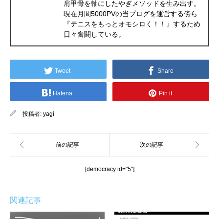
肩甲骨を軸にしたやぎメソッドを生み出す。
現在月間5000PVの当ブログを運営する傍ら
『テニスをもっとオモシロく！！』するため
日々奮闘している。
Tweet
Share
Hatena
Pin it
投稿者:
yagi
[democracy id="5"]
関連記事