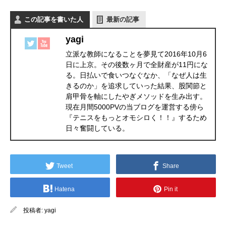
この記事を書いた人
最新の記事
yagi
立派な教師になることを夢見て2016年10月6
日に上京。その後数ヶ月で全財産が11円にな
る。日払いで食いつなぐなか、「なぜ人は生
きるのか」を追求していった結果、股関節と
肩甲骨を軸にしたやぎメソッドを生み出す。
現在月間5000PVの当ブログを運営する傍ら
『テニスをもっとオモシロく！！』するため
日々奮闘している。
Tweet
Share
Hatena
Pin it
投稿者:
yagi