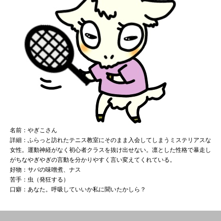
名前：やぎこさん
詳細：ふらっと訪れたテニス教室にそのまま入会してしまうミステリアスな
女性。運動神経がなく初心者クラスを抜け出せない。凛とした性格で暴走し
がちなやぎやぎの言動を分かりやすく言い変えてくれている。
好物：サバの味噌煮、ナス
苦手：虫（発狂する）
口癖：あなた。呼吸していいか私に聞いたかしら？