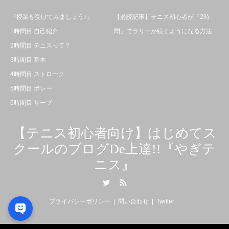
『授業を受けてみましょう♪』
【必読記事】テニス初心者が『2時
1時間目 自己紹介
間』でラリーが続くようになる方法
2時間目 テニスって？
3時間目 基本
4時間目 ストローク
5時間目 ボレー
6時間目 サーブ
【テニス初心者向け】はじめてス
クールのブログDe上達!!『やぎテ
ニス』
Twitter
RSS
プライバシーポリシー
問い合わせ
Twitter