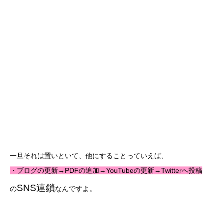
一旦それは置いといて、他にすることっていえば、
・ブログの更新→PDFの追加→YouTubeの更新→Twitterへ投稿
SNS連鎖
の
なんですよ。